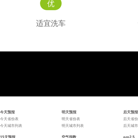
优
适宜洗车
适宜
洗车
适宜洗车，未来持续两天无
适宜洗车
今天预报
明天预报
后天预报
雨天气较好，适合擦洗汽
雨天气
今天省份表
明天省份表
后天省份
今天城市列表
明天城市列表
后天城市
车，蓝天白云、风和日丽将
车，蓝天
15天预报
空气指数
pm2.5