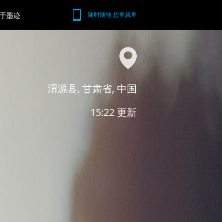
于墨迹
随时随地 想查就查
渭源县, 甘肃省, 中国
15:22 更新