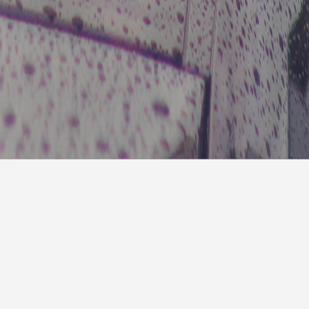
7天预
明天