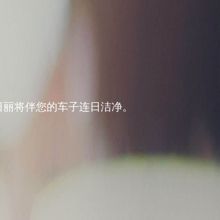
日丽将伴您的车子连日洁净。