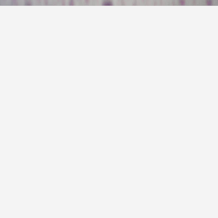
今天
少云
23° / 29°