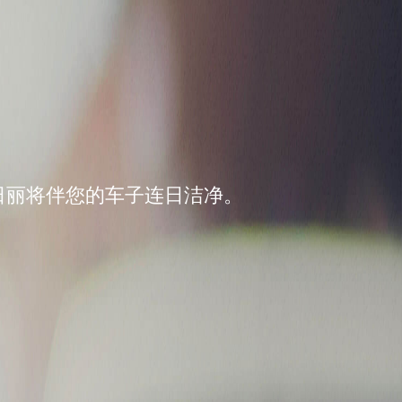
日丽将伴您的车子连日洁净。