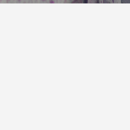
7天预
明天
晴
22° / 29°