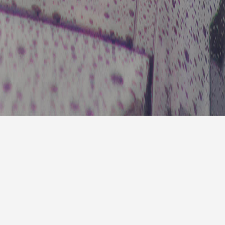
7天预
明天