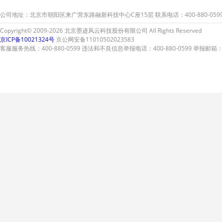
次弄脏您的爱车。
次弄
公司地址：北京市朝阳区来广营东路融新科技中心C座15层 联系电话：400-880-059
Copyright© 2009-2026 北京墨迹风云科技股份有限公司 All Rights Reserved
京ICP备10021324号
京公网安备11010502023583
客服服务热线：400-880-0599 违法和不良信息举报电话：400-880-0599 举报邮箱：A