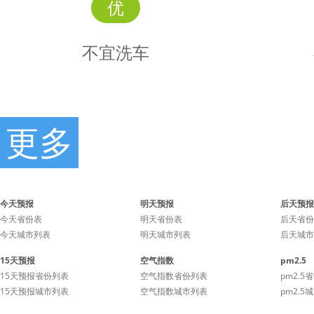
优
不宜洗车
更多
不宜
时景
洗车
今天预报
明天预报
后天预报
今天省份表
明天省份表
后天省份
今天城市列表
明天城市列表
后天城市
不宜洗车，未来24小时内
不宜洗
15天预报
空气指数
pm2.5
有雨，如果在此期间洗车，
有雨，如
15天预报省份列表
空气指数省份列表
pm2.5
雨水和路上的泥水可能会再
雨水和路
15天预报城市列表
空气指数城市列表
pm2.5